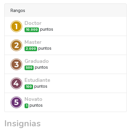
Rangos
Doctor
punto
s
10.000
Master
punto
s
2.000
Graduado
punto
s
500
Estudiante
punto
s
100
Novato
punto
s
1
Insignias